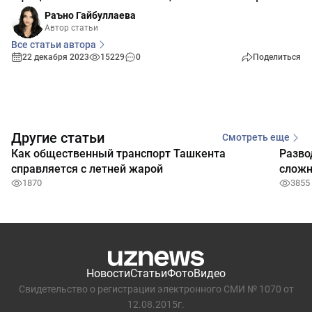
Раъно Гайбуллаева
Автор статьи
Все статьи автора
22 декабря 2023
15229
0
Поделиться
Другие статьи
Смотреть еще
Как общественный транспорт Ташкента
Разво
справляется с летней жарой
сложн
1870
3855
Новости
Статьи
Фото
Видео
Свидетельство о регистрации электронного СМИ № 1070 от
12.08.2015г.