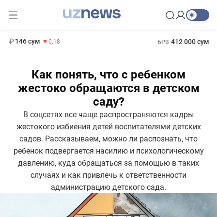
13 749 сум
32.19
146 сум
412 000 сум
-0.18
БРВ
11 916 сум
1 271 000 сум
28.92
МРОТ
Как понять, что с ребенком
жестоко обращаются в детском
саду?
В соцсетях все чаще распространяются кадры
жестокого избиения детей воспитателями детских
садов. Рассказываем, можно ли распознать, что
ребенок подвергается насилию и психологическому
давлению, куда обращаться за помощью в таких
случаях и как привлечь к ответственности
администрацию детского сада.