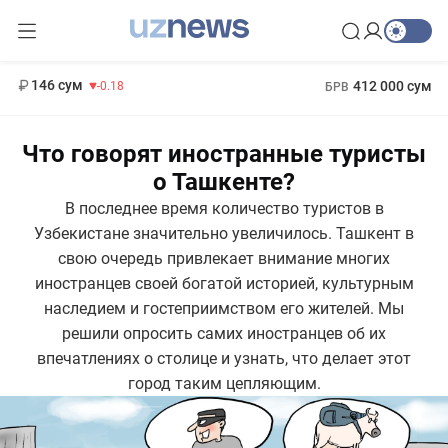
11 916 сум
28.92
13 749 сум
1 271 000 сум
32.19
МРОТ
146 сум
412 000 сум
-0.18
БРВ
Что говорят иностранные туристы
о Ташкенте?
В последнее время количество туристов в
Узбекистане значительно увеличилось. Ташкент в
свою очередь привлекает внимание многих
иностранцев своей богатой историей, культурным
наследием и гостеприимством его жителей. Мы
решили опросить самих иностранцев об их
впечатлениях о столице и узнать, что делает этот
город таким цепляющим.