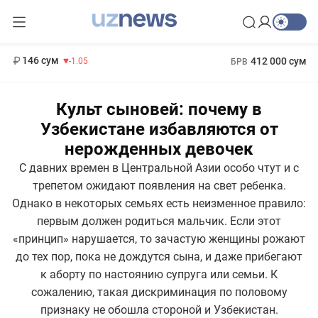
11 887 сум
-55.49
13 717 сум
1 271 000 сум
-25.83
МРОТ
146 сум
412 000 сум
-1.05
БРВ
Культ сыновей: почему в
Узбекистане избавляются от
нерожденных девочек
С давних времен в Центральной Азии особо чтут и с
трепетом ожидают появления на свет ребенка.
Однако в некоторых семьях есть неизменное правило:
первым должен родиться мальчик. Если этот
«принцип» нарушается, то зачастую женщины рожают
до тех пор, пока не дождутся сына, и даже прибегают
к аборту по настоянию супруга или семьи. К
сожалению, такая дискриминация по половому
признаку не обошла стороной и Узбекистан.