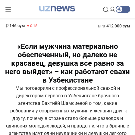
13 749 сум
32.19
146 сум
412 000 сум
-0.18
БРВ
11 916 сум
1 271 000 сум
28.92
МРОТ
«Если мужчина материально
обеспеченный, но далеко не
красавец, девушка все равно за
него выйдет» – как работают свахи
в Узбекистане
Мы поговорили с профессиональной свахой и
директором первого в Узбекистане брачного
агентства Бахтиёй Шамсиевой о том, какие
требования у современных мужчин и женщин друг к
другу, почему в стране стало больше разводов и
одиноких молодых людей, и правда ли, что в брачные
агентства идут одни неудачники и девушки легкого