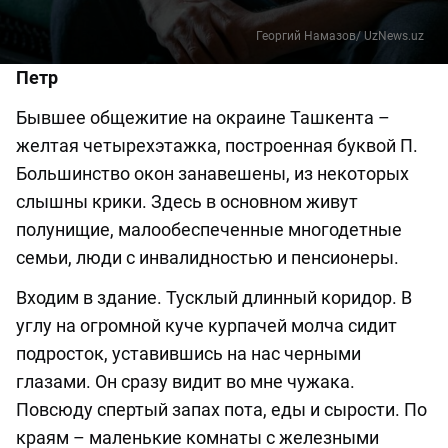
Георгий Намазов/ UzNews.uz
Петр
Бывшее общежитие на окраине Ташкента –
желтая четырехэтажка, построенная буквой П.
Большинство окон занавешены, из некоторых
слышны крики. Здесь в основном живут
полунищие, малообеспеченные многодетные
семьи, люди с инвалидностью и пенсионеры.
Входим в здание. Тусклый длинный коридор. В
углу на огромной куче курпачей молча сидит
подросток, уставившись на нас черными
глазами. Он сразу видит во мне чужака.
Повсюду спертый запах пота, еды и сырости. По
краям – маленькие комнаты с железными