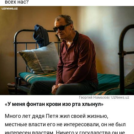
всех нас?
Георгий Намазов/ UzNews.uz
«У меня фонтан крови изо рта хлынул»
Много лет дядя Петя жил своей жизнью,
местные власти его не интересовали, он не был
интересен властям. Ничего у государства он не