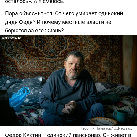
осталось». А я смеюсь.
Пора объясниться. От чего умирает одинокий
дядя Федя? И почему местные власти не
борются за его жизнь?
Георгий Намазов/ UzNews.uz
Федор Кухтин – одинокий пенсионер. Он живет в