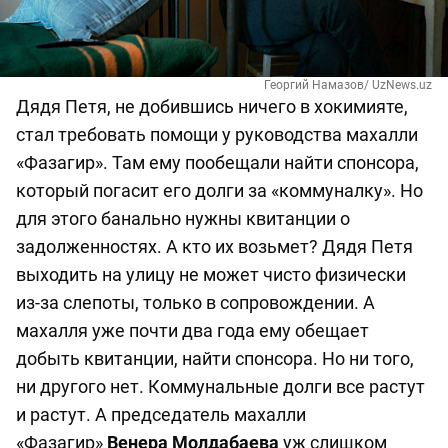
Георгий Намазов/ UzNews.uz
Дядя Петя, не добившись ничего в хокимияте,
стал требовать помощи у руководства махалли
«Фазагир». Там ему пообещали найти спонсора,
который погасит его долги за «коммуналку». Но
для этого банально нужны квитанции о
задолженностях. А кто их возьмет? Дядя Петя
выходить на улицу не может чисто физически
из-за слепоты, только в сопровождении. А
махалля уже почти два года ему обещает
добыть квитанции, найти спонсора. Но ни того,
ни другого нет. Коммунальные долги все растут
и растут. А председатель махалли
«Фазагир»
Венера Молдабаева
уж слишком