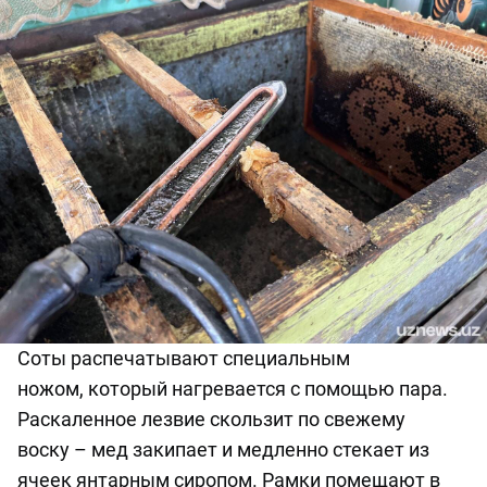
Соты распечатывают
специальным
ножом,
который нагревается
с помощью пара.
Раскаленное лезвие скользит по свежему
воску
–
мед
закипает
и медленно стекает из
ячеек янтарным сиропом. Рамки
помещают
в