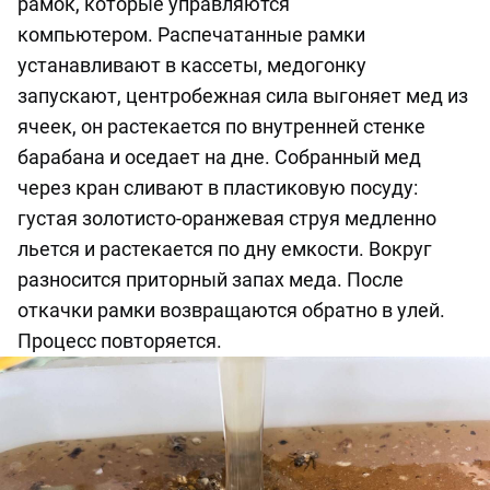
рамок
, которые управляются
компьютером.
Распечатанные рамки
устанавливают в кассеты
, медогонку
запускают, центробежная сила выгоняет мед из
ячеек, он растекается по внутренней стенке
барабана
и
оседает на дне
.
С
обранный мед
через кран слива
ют
в пластиковую посуду:
густая золотисто-оранжевая
струя
медленно
льется и
растекается по дну емкости.
Вокруг
р
азносится приторный запах
меда
. После
откачки рамки возвращаются обратно в улей.
Процесс повторяется.