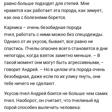
равно больше подходят для степей. Мне
нравится как работает эта порода, как зимует,
как она с болезнями борется.
Карника – очень
безобидная
порода
пчел,
работать с ними можно без спецодежды.
Однако от их укусов
,
бывает
,
все равно не
спастись.
П
челы
о
паснее всего становятся в дни
непогоды, когда взяток заметно
меньше
.
– В
такой
момент они могут быть агрессивными
, –
говорит Андрей. –
Но в целом эта порода очень
безобидная, даже если по их улику пнуть, они
тебе ничего не сделают.
Укусов пчел Андрей боится не больше чем самих
пчел. Наоборот
,
он считает, что пчелиный яд
порой способен вылечить человека
: