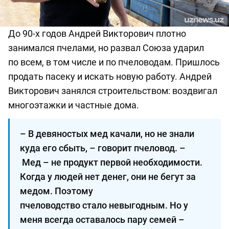
До 90-х годов Андрей Викторович плотно
занимался пчелами, но развал Союза
ударил
по
все
м
, в том числе и
по
пчеловода
м
. Пришлось
продать пасеку
и искать новую работу
. Андрей
Викторович занялся строительством: воздвигал
многоэтажки и частные дома.
– В девяностых мед качали, но не знали
куда его сбыть, ­– говорит пчеловод. –
Мед – не продукт первой необходимости.
Когда у людей нет денег, они не бегут за
медом. Поэтому
пчеловодство стало невыгодным. Но у
меня всегда оставалось пару семей –