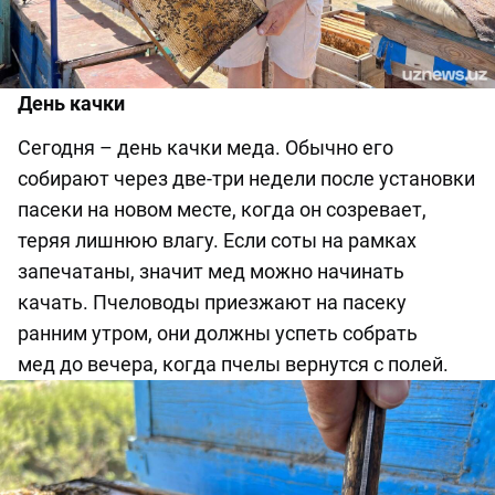
День качки
Сегодня
–
день качки меда. Обычно
его
собирают
через
две-три
недели после установки
пасеки на новом месте
, к
огда
он
созревает,
теряя лишнюю влагу.
Если соты на рамках
запечатаны, значит мед можно начинать
качать.
Пчеловоды
приезжают на пасеку
ранним утром, они должны успеть собрать
мед
до
вечера
,
когда
пчелы
вернутся
с полей.