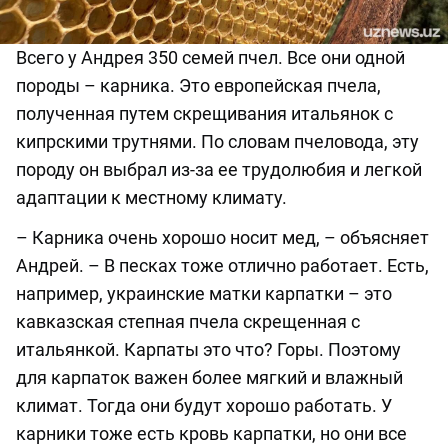
Всего у Андрея 350 семей
пчел.
В
се они одной
породы
–
карника.
Это
европейская
пчела
,
полученная путем скрещивания итальянок с
кипрскими трутнями. По словам пчеловода, эту
породу он выбрал из-за ее
трудолюбия
и легкой
адаптации к местному климату.
–
Карника очень хорошо носит мед
, – объясняет
Андрей. –
В песках
тоже отлично
работает. Есть,
например, украинские матки карпатки
–
это
кавказская степная пчела скрещенная с
итальянкой. Карпаты это что?
Г
оры
. П
оэтому
для карпаток важен более мягкий и влажный
климат. Тогда они будут хорошо работать. У
карник
и
тоже есть кровь карпатки, но они все