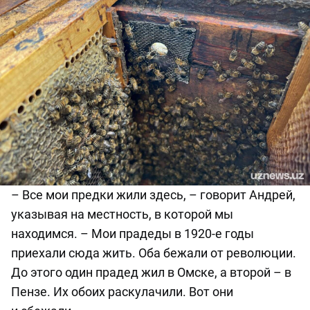
– В
се мои предки жили здесь,
–
говорит Андрей,
указывая на местность, в которой мы
находимся.
–
Мо
и
прадед
ы
в
19
20-е годы
приехал
и
сюда жить.
Оба
бежал
и
от революции.
До этого один
пра
дед жил в Омске, а второй
­–
в
Пензе. Их обоих раскулачили.
Вот они