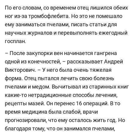
По его словам, со временем отец лишился обеих
ног из-за тромбофлеби
т
а
. Н
о это не помешало
ему заниматься пчелами, писать статьи для
научных журналов и перевыполнять ежегодный
госплан.
–
После закупорки вен начинается гангрена
одной из
конечностей
,
–
рассказывает Андрей
Викторович.
–
У него была очень тяжелая
форма. Отец пытался лечить свою болезнь
пчелами и медом. Вычитывал из
старинных
книг
какие-то нетрадиционные способы лечения,
рецепты мазей. Он перенес 16 операций. В то
время медицина была слабой, врачи
прогнозировали, что ему осталось жить год. Но
благодаря тому, что он занимался пчелами,