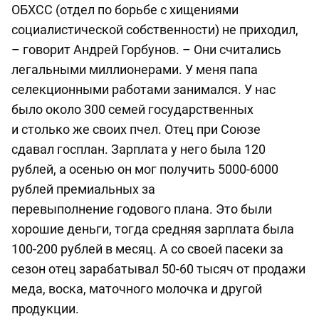
ОБХСС
(
о
тдел по борьбе с хищениями
социалистической собственности
)
не приходил
,
– говорит Андрей Горбунов. –
Они считались
легальными миллионерами. У меня папа
селекционными работами занимался. У нас
было около 300 семей государственных
и
столько же своих пчел
.
Отец при Союзе
сдавал
гос
план.
За
рплат
а у него была
120
рублей, а осенью
он
мог получить
5000-6000
рублей премиальных
за
перевыполнение
годового
плана. Это были
хорошие деньги, тогда средняя зарплата была
100-200 рублей в месяц. А со своей пасеки за
сезон отец зарабатывал 50-60 тысяч от продажи
меда, воска, маточного молочка и другой
продукции
.