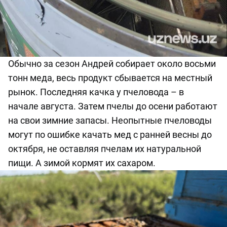
Обычно за сезон Андрей собирает
около восьми
тонн меда, весь продукт сбывается на местный
рынок.
Последняя
качк
а
у пчеловода – в
начале
августа
.
Затем
пчелы до осени работают
на свои зимние запасы. Неопытные пчеловоды
могут по ошибке качать мед с ранней весны до
октября, не оставляя пчелам их натуральной
пищи
.
А зимой кормят их сахаром.