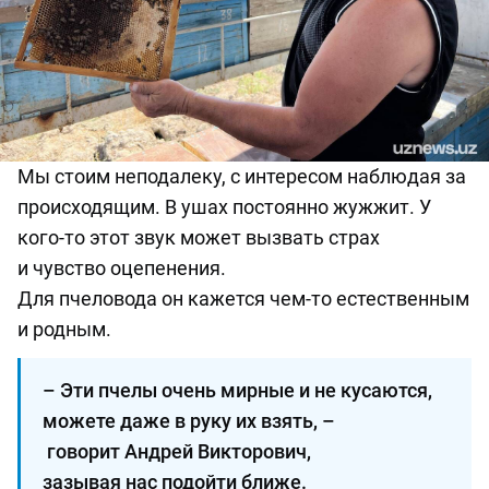
Мы стоим
неподалеку
, с интересом наблюдая за
происходящим.
В ушах постоянно жужжит.
У
кого-то этот
звук
может вызвать страх
и
чувство оцепенения
.
Д
ля
пчеловода
он
кажется чем
-
то
естественным
и
родным.
– Эти пчелы очень мирные и не кусаются,
можете даже в руку их взять, –
говорит Андрей Викторович,
зазывая нас подойти ближе.