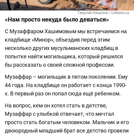
Георгий Намазов / UzNews.uz
«Нам просто некуда было деваться»
С Музаффаром Хашимовым мы встречаемся на
кладбище «Минор», объездив перед этим
несколько других мусульманских кладбищ в
попытке найти могильщика, который решился
бы рассказать о своей сложной профессии.
Музаффар – могильщик в пятом поколении. Ему
44 года. На кладбище он работает с конца 1990-
х. В первый раз он попал сюда ещё ребенком.
На вопрос, кем он хотел стать в детстве,
Музаффар с улыбкой отвечает, что мечтал
просто стать богатым человеком. Мальчик и его
двоюродный младший брат все детство провели