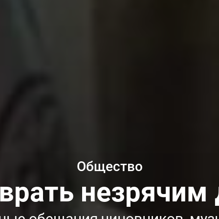
Общество
врать незрячим
ные обещания чиновников, муз